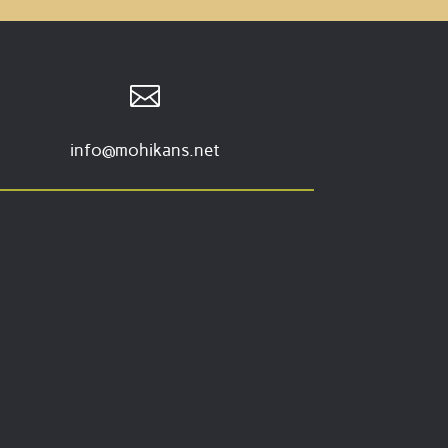

info@mohikans.net