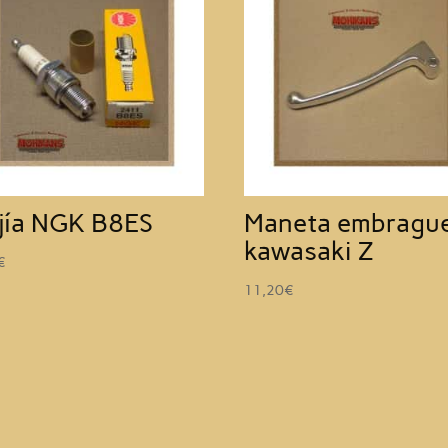
jía NGK B8ES
Maneta embragu
kawasaki Z
€
11,20
€