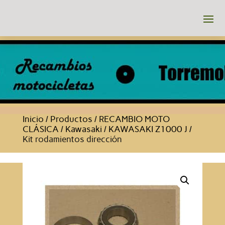
Inicio
/
Productos
/
RECAMBIO MOTO
CLÁSICA
/
Kawasaki
/
KAWASAKI Z1000 J
/
Kit rodamientos dirección
Junta de culata BMW
R100/S/RS/RT/GS/R
17,68
€
+
AÑADIR