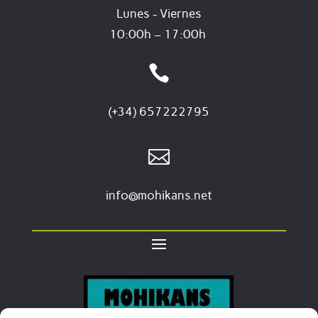
Lunes - Viernes
10:00h – 17:00h

(+34) 657222795

info@mohikans.net