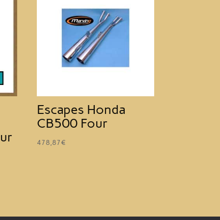
Escapes Honda
x
CB500 Four
ur
478,87
€