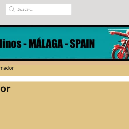
Búsqueda
de
productos
ernador
dor