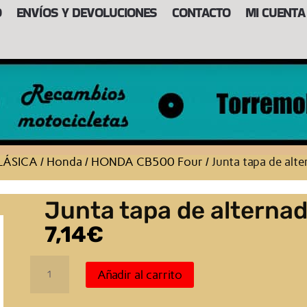
O
ENVÍOS Y DEVOLUCIONES
CONTACTO
MI CUENTA
LÁSICA
/
Honda
/
HONDA CB500 Four
/ Junta tapa de alt
Junta tapa de alterna
7,14
€
Junta
Añadir al carrito
tapa
de
alternador