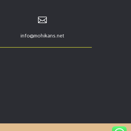

info@mohikans.net