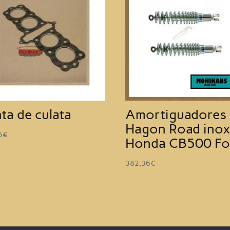
nta de culata
Amortiguadores
Hagon Road ino
5
€
Honda CB500 Fo
382,36
€