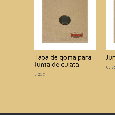
Tapa de goma para
Ju
Junta de culata
68,8
5,25
€