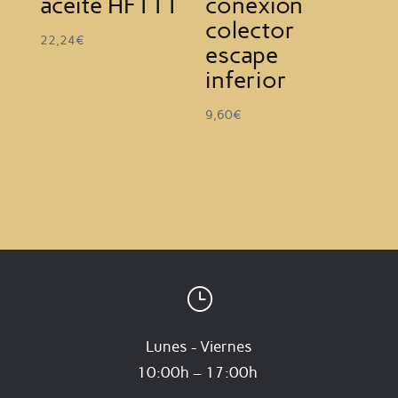
aceite HF111
conexión
colector
22,24
€
escape
inferior
9,60
€
}
Lunes - Viernes
10:00h – 17:00h