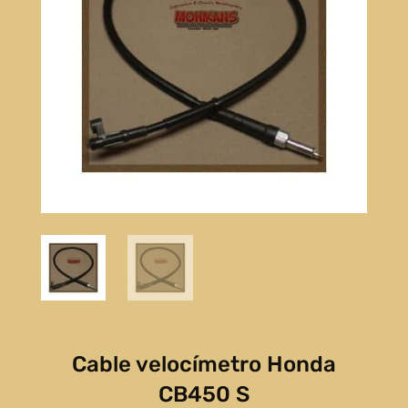
Cable velocímetro Honda
CB450 S