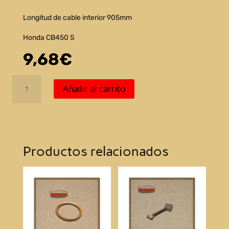
Longitud de cable interior 905mm
Honda CB450 S
9,68
€
Cable
Añadir al carrito
velocímetro
Honda
CB450
S
cantidad
Productos relacionados